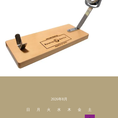
2026年8月
カレンダー
日
月
火
水
木
金
土